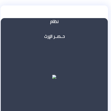
نظام
حــصــر الإرث